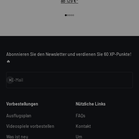
ab 129 €*
Gehe zu Element 1
Gehe zu Element 2
Gehe zu Element 3
Gehe zu Element 4
Gehe zu Element 5
Abonnieren Sie den Newsletter und verdienen Sie 60 XP-Punkte!
🔥
Abonnieren
E-Mail
Vorbestellungen
Nützliche Links
Ausflugsplan
FAQs
Videospiele vorbestellen
Kontakt
Was ist neu
Um