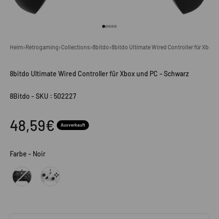
Gehe zu Element 1
Gehe zu Element 2
Gehe zu Element 3
Gehe zu Element 4
Gehe zu Element 5
Heim
›
Rétrogaming
›
Collections
›
8bitdo
›
8bitdo Ultimate Wired Controller für Xbox
8bitdo Ultimate Wired Controller für Xbox und PC – Schwarz
8Bitdo
-
SKU : 502227
Angebot
48,59€
Ausverkauft
Farbe
Farbe
-
Noir