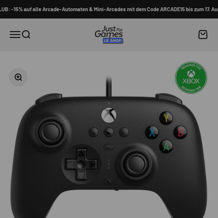
Zum Inhalt springen
: -15% auf alle Arcade-Automaten & Mini-Arcades mit dem Code ARCADE15 bis zum 17. Augu
Shop Just for Games
Waren
Menü
Suche
Bild vergrößern