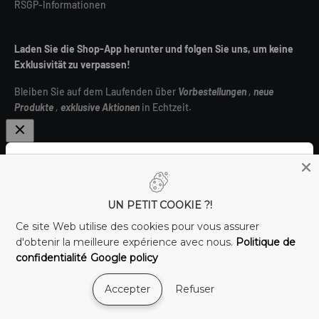
RSGP-Informationen
Laden Sie die Shop-App herunter und folgen Sie uns, um keine
Exklusivität zu verpassen!
Bleiben Sie auf dem Laufenden über
Vorbestellungen
,
neue
Produkte
,
exklusive Aktionen
in Echtzeit.
Melden Sie sich für unseren Newsletter an
UN PETIT COOKIE ?!
Deutschland (EUR €)
E-Mail
Ce site Web utilise des cookies pour vous assurer
d'obtenir la meilleure expérience avec nous.
Politique de
confidentialité
Google policy
Abonnieren
Accepter
Refuser
Beschreiben Sie, was Ihre Kunden erhalten, wenn sie Ihren Newsletter
© 2026, Shop Just for Games.
abonnieren.