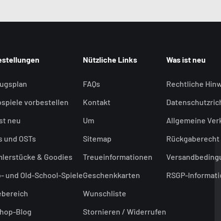
estellungen
Nützliche Links
Was ist neu
lugsplan
FAQs
Rechtliche Hin
spiele vorbestellen
Kontakt
Datenschutzrich
st neu
Um
Allgemeine Ve
s und OSTs
Sitemap
Rückgaberecht
lerstücke & Goodies
Treueinformationen
Versandbeding
- und Old-School-Spiele
Geschenkkarten
RSGP-Informat
ebereich
Wunschliste
Shop-Blog
Stornieren / Widerrufen