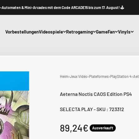
aten & Mini-Arcades mit dem Code ARCADE15 bis zum 17. August! 🕹️
Vorbestellungen
Videospiele
Retrogaming
GameFan
Vinyls
Heim
›
Jeux Vidéo
›
Plateformes
›
PlayStation 4
›
Aet
Aeterna Noctis CAOS Edition PS4
SELECTA PLAY
-
SKU : 723312
Angebot
89,24€
Ausverkauft