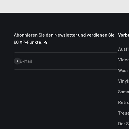
Abonnieren Sie den Newsletter und verdienen Sie
Vorb
60 XP-Punkte! 🔥
Ausf
Video
Abonnieren
E-Mail
Was i
Vinyl
Samm
Retro
Treu
Der 