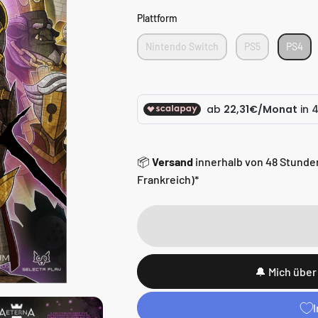
Plattform
Plattform
Nintendo Switch
PS5
PS4
📦
Versand
innerhalb von 48 Stunde
Frankreich)*
🔔 Mich über