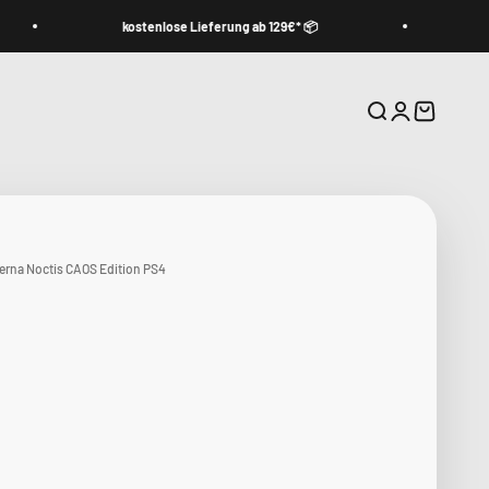
kostenlose Lieferung ab 129€* 📦
Nehme
Suche
Anmelden
Warenkor
erna Noctis CAOS Edition PS4