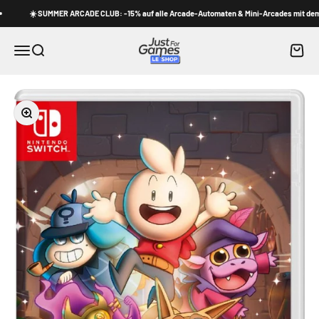
Zum Inhalt springen
☀️ SUMMER ARCADE CLUB: -15% auf alle Arcade-Automaten & Mini-Arcades mit dem Co
Shop Just for Games
Waren
Menü
Suche
Bild vergrößern