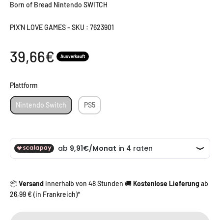
Born of Bread Nintendo SWITCH
PIX'N LOVE GAMES
-
SKU : 7623901
Angebot
39,66€
Ausverkauft
Plattform
Plattform
Nintendo Switch
PS5
📦
Versand
innerhalb von 48 Stunden 🚚
Kostenlose Lieferung
ab
26,99 € (in Frankreich)*