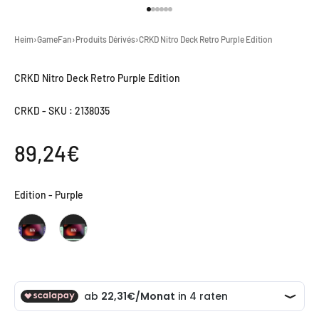
Gehe zu Element 1
Gehe zu Element 2
Gehe zu Element 3
Gehe zu Element 4
Gehe zu Element 5
Gehe zu Element 6
Heim
›
GameFan
›
Produits Dérivés
›
CRKD Nitro Deck Retro Purple Edition
CRKD Nitro Deck Retro Purple Edition
CRKD
-
SKU : 2138035
Angebot
89,24€
Edition
Edition
-
Purple