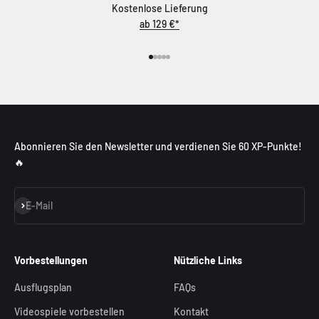
Kostenlose Lieferung
ab 129 €*
Gehe zu Element 1
Gehe zu Element 2
Gehe zu Element 3
Gehe zu Element 4
Gehe zu Element 5
Abonnieren Sie den Newsletter und verdienen Sie 60 XP-Punkte!
🔥
Abonnieren
E-Mail
Vorbestellungen
Nützliche Links
Ausflugsplan
FAQs
Videospiele vorbestellen
Kontakt