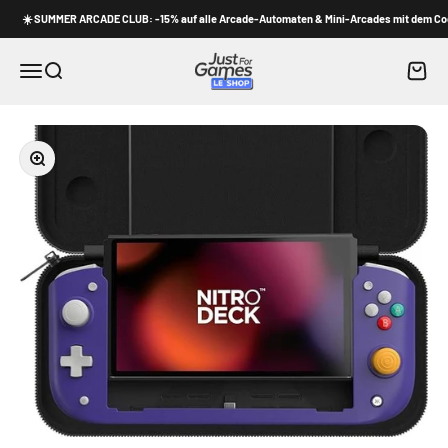
Zum Inhalt springen
☀️ SUMMER ARCADE CLUB: -15% auf alle Arcade-Automaten & Mini-Arcades mit dem Code 
Shop Just for Games
Waren
Menü
Suche
Bild vergrößern