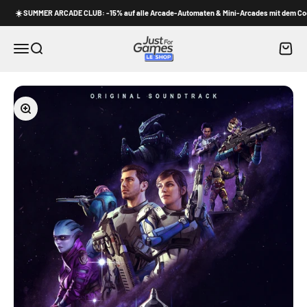
Zum Inhalt springen
☀️ SUMMER ARCADE CLUB: -15% auf alle Arcade-Automaten & Mini-Arcades mit dem Code 
Shop Just for Games
Waren
Menü
Suche
Bild vergrößern