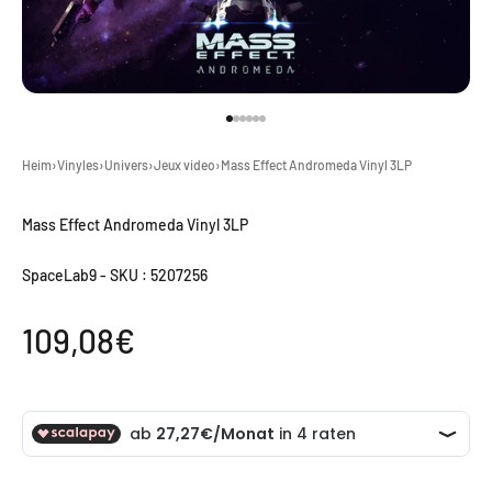
Gehe zu Element 1
Gehe zu Element 2
Gehe zu Element 3
Gehe zu Element 4
Gehe zu Element 5
Gehe zu Element 6
Heim
›
Vinyles
›
Univers
›
Jeux video
›
Mass Effect Andromeda Vinyl 3LP
Mass Effect Andromeda Vinyl 3LP
SpaceLab9
-
SKU : 5207256
Angebot
109,08€