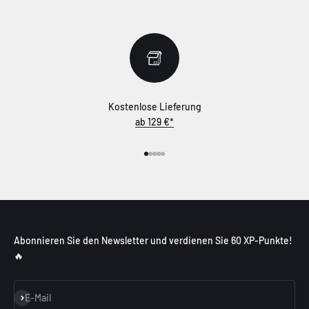
Kostenlose Lieferung
ab 129 €*
Gehe zu Element 1
Gehe zu Element 2
Gehe zu Element 3
Gehe zu Element 4
Gehe zu Element 5
Abonnieren Sie den Newsletter und verdienen Sie 60 XP-Punkte!
🔥
Abonnieren
E-Mail