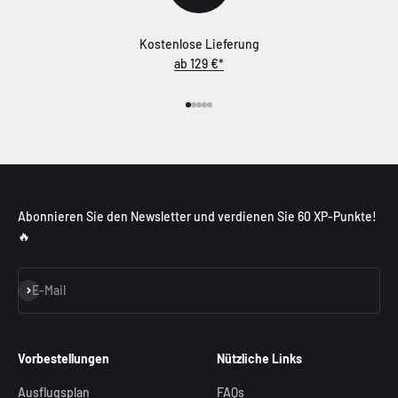
Kostenlose Lieferung
ab 129 €*
Gehe zu Element 1
Gehe zu Element 2
Gehe zu Element 3
Gehe zu Element 4
Gehe zu Element 5
Abonnieren Sie den Newsletter und verdienen Sie 60 XP-Punkte!
🔥
Abonnieren
E-Mail
Vorbestellungen
Nützliche Links
Ausflugsplan
FAQs