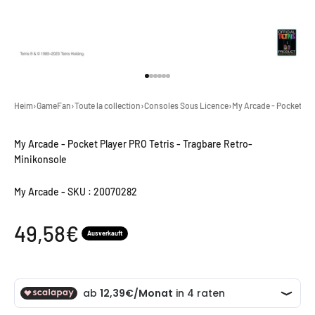
Gehe zu Element 1
Gehe zu Element 2
Gehe zu Element 3
Gehe zu Element 4
Gehe zu Element 5
Gehe zu Element 6
Heim
›
GameFan
›
Toute la collection
›
Consoles Sous Licence
›
My Arcade - Pocket Pla
My Arcade - Pocket Player PRO Tetris - Tragbare Retro-
Minikonsole
My Arcade
-
SKU : 20070282
Angebot
49,58€
Ausverkauft