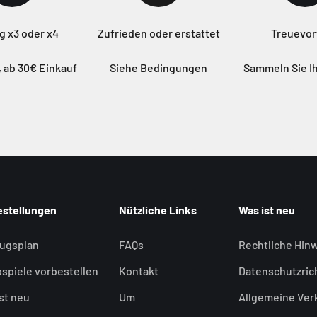
g x3 oder x4
Zufrieden oder erstattet
Treuevor
 ab 30€ Einkauf
Siehe Bedingungen
Sammeln Sie I
estellungen
Nützliche Links
Was ist neu
lugsplan
FAQs
Rechtliche Hin
spiele vorbestellen
Kontakt
Datenschutzrich
st neu
Um
Allgemeine Ve