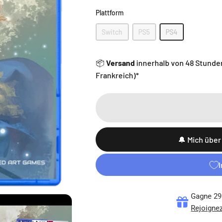
Plattform
Plattform
Switch
PS5
PS4
📦
Versand
innerhalb von 48 Stunde
Frankreich)*
🔔 Mich über
Gagne 29 
Rejoignez