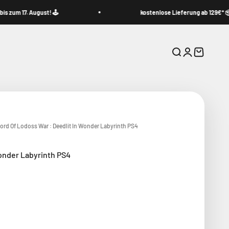
 17. August! 🕹️
kostenlose Lieferung ab 129€* 📦
Suche
Anmelden
Warenkor
ord Of Lodoss War : Deedlit In Wonder Labyrinth PS4
onder Labyrinth PS4