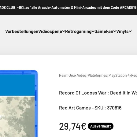
B: -15% auf alle Arcade-Automaten & Mini-Arcades mit dem Code ARCADE15 bis zum
Vorbestellungen
Videospiele
Retrogaming
GameFan
Vinyls
Heim
›
Jeux Vidéo
›
Plateformes
›
PlayStation 4
›
Rec
Record Of Lodoss War : Deedlit In W
Red Art Games
-
SKU : 370816
Angebot
29,74€
Ausverkauft