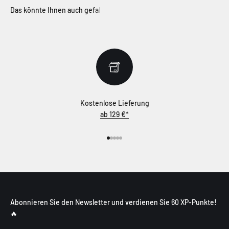
Kostenlose Lieferung
ab 129 €*
Gehe zu Element 1
Gehe zu Element 2
Gehe zu Element 3
Gehe zu Element 4
Gehe zu Element 5
Abonnieren Sie den Newsletter und verdienen Sie 60 XP-Punkte!
🔥