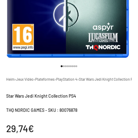
Gehe zu Element 1
Gehe zu Element 2
Gehe zu Element 3
Gehe zu Element 4
Gehe zu Element 5
Gehe zu Element 6
Gehe zu Element 7
Gehe zu Element 8
Gehe zu Element 9
Heim
›
Jeux Vidéo
›
Plateformes
›
PlayStation 4
›
Star Wars Jedi Knight Collection PS4
Star Wars Jedi Knight Collection PS4
THQ NORDIC GAMES
-
SKU : 80076878
Angebot
29,74€