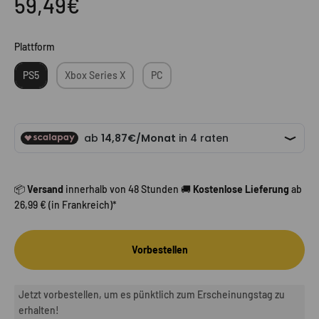
Angebot
59,49€
Plattform
Plattform
PS5
Xbox Series X
PC
📦
Versand
innerhalb von 48 Stunden 🚚
Kostenlose Lieferung
ab
26,99 € (in Frankreich)*
Vorbestellen
Jetzt vorbestellen, um es pünktlich zum Erscheinungstag zu
erhalten!