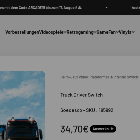
dem Code ARCADE15 bis zum 17. August! 🕹️
kostenlose
Vorbestellungen
Videospiele
Retrogaming
GameFan
Vinyls
Heim
›
Jeux Vidéo
›
Plateformes
›
Nintendo Switch
›
Truck Driver Switch
Soedesco
-
SKU : 185892
Angebot
34,70€
Ausverkauft