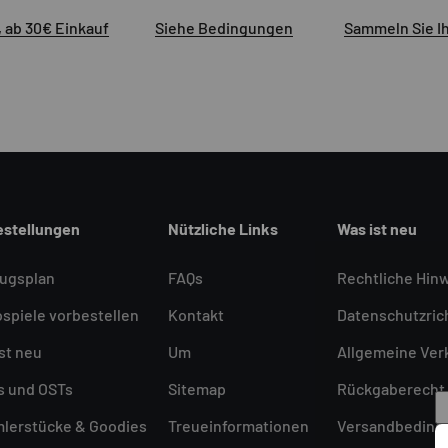
 ab 30€ Einkauf
Siehe Bedingungen
Sammeln Sie I
estellungen
Nützliche Links
Was ist neu
lugsplan
FAQs
Rechtliche Hin
spiele vorbestellen
Kontakt
Datenschutzrich
st neu
Um
Allgemeine Ve
s und OSTs
Sitemap
Rückgaberecht
lerstücke & Goodies
Treueinformationen
Versandbeding