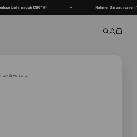
 Lieferung ab 129€* 📦
Nehmen Sie an unserem Treuep
Suche
Anmelden
Warenkor
Truck Driver Switch